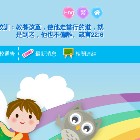
Eng
繁
校訓：教養孩童，使他走當行的道，就
是到老，他也不偏離。箴言22:6
校通告
最新消息
相關連結