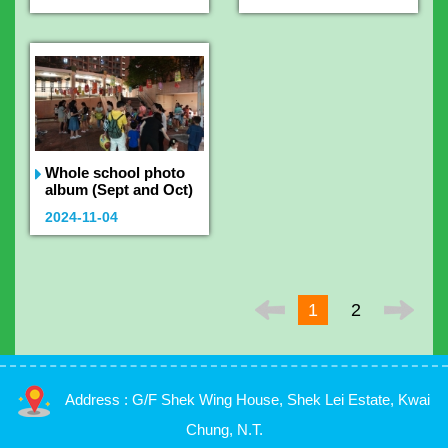
Whole school photo
album (Sept and Oct)
2024-11-04
1
2
Address : G/F Shek Wing House, Shek Lei Estate, Kwai
Chung, N.T.