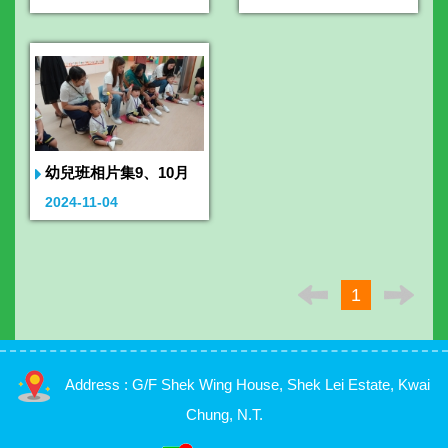
幼兒班相片集9、10月
2024-11-04
1
Address : G/F Shek Wing House, Shek Lei Estate, Kwai
Chung, N.T.