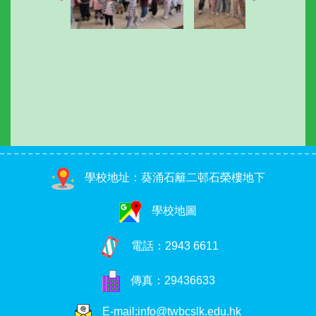
學校地址：葵涌石籬二邨石榮樓地下
學校地圖
電話：
2943 6611
傳真：29436633
E-mail:info@twbcslk.edu.hk