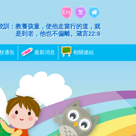
Eng
繁
校訓：教養孩童，使他走當行的道，就
是到老，他也不偏離。箴言22:6
校通告
最新消息
相關連結