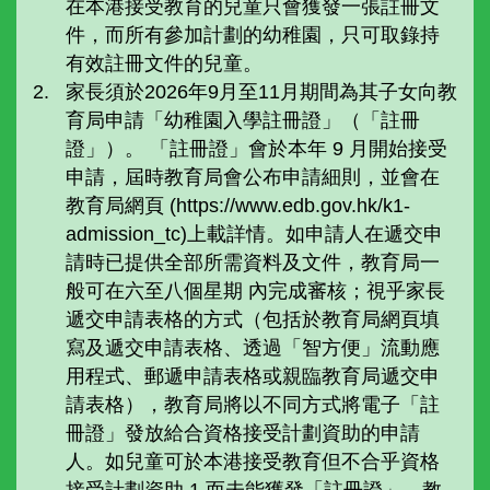
在本港接受教育的兒童只會獲發一張註冊文
件，而所有參加計劃的幼稚園，只可取錄持
有效註冊文件的兒童。
家長須於2026年9月至11月期間為其子女向教
育局申請「幼稚園入學註冊證」（「註冊
證」）。 「註冊證」會於本年 9 月開始接受
申請，屆時教育局會公布申請細則，並會在
教育局網頁 (https://www.edb.gov.hk/k1-
admission_tc)上載詳情。如申請人在遞交申
請時已提供全部所需資料及文件，教育局一
般可在六至八個星期 內完成審核；視乎家長
遞交申請表格的方式（包括於教育局網頁填
寫及遞交申請表格、透過「智方便」流動應
用程式、郵遞申請表格或親臨教育局遞交申
請表格），教育局將以不同方式將電子「註
冊證」發放給合資格接受計劃資助的申請
人。如兒童可於本港接受教育但不合乎資格
接受計劃資助 1 而未能獲發「註冊證」，教