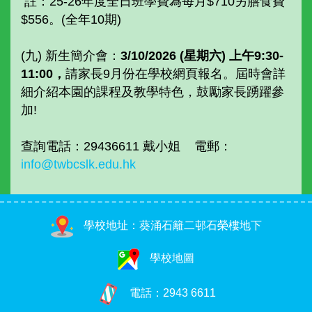
註：25-26年度全日班學費為每月$710另膳食費
$556。(全年10期)
(九) 新生簡介會：
3/10/2026 (星期六) 上午9:30-
11:00，
請家長9月份在學校網頁報名。屆時會詳
細介紹本園的課程及教學特色，鼓勵家長踴躍參
加!
查詢電話：29436611 戴小姐 電郵：
info@twbcslk.edu.hk
學校地址：葵涌石籬二邨石榮樓地下
學校地圖
電話：
2943 6611