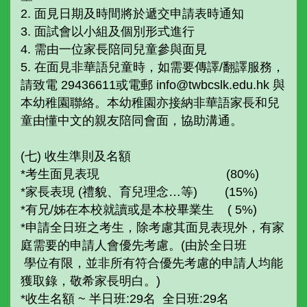
2. 面見日期及時間將於遞交申請表時通知
3. 面試會以小組及個別形式進行
4. 需由一位家長陪同兒童參與面見
5. 在面見非華語兒童時，如需要傳譯/翻譯服務，
請致電 29436611或電郵 info@twbcslk.edu.hk 與
本幼稚園聯絡。本幼稚園亦接納非華語家長和兒
童由懂中文的親友陪同會面，協助溝通。
(七) 收生準則及名額
*考生面見表現 (80%)
*家長表現 (禮貌、育兒理念…等) (15%)
*有兄/姊在本校就讀或是本校畢業生 ( 5%)
*申請全日班之考生，除考慮其面見表現外，有家
庭需要的申請人會優先考慮。(由於全日班
學位有限，並非所有符合優先考慮的申請人均能
獲取錄，敬希家長明白。)
*收生名額 ~ 半日班:29名 全日班:29名