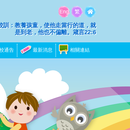
Eng
繁
校訓：教養孩童，使他走當行的道，就
是到老，他也不偏離。箴言22:6
校通告
最新消息
相關連結