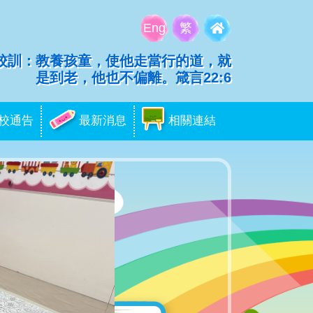
Eng
繁
校訓：教養孩童，使他走當行的道，就
是到老，他也不偏離。箴言22:6
校通告
最新消息
相關連結