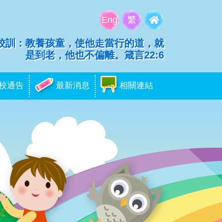
Eng
繁
校訓：教養孩童，使他走當行的道，就
是到老，他也不偏離。箴言22:6
校通告
最新消息
相關連結