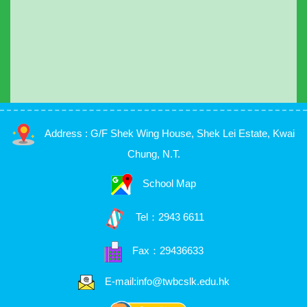
Address : G/F Shek Wing House, Shek Lei Estate, Kwai
Chung, N.T.
School Map
Tel：
2943 6611
Fax：29436633
E-mail:info@twbcslk.edu.hk